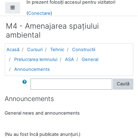
În prezent folosiți accesul pentru vizitatori
Salt la conţinutul principal
Panou lateral
(
Conectare
)
M4 - Amenajarea spațiului
ambiental
Acasă
Cursuri
Tehnic
Constructii
Prelucrarea lemnului
ASA
General
Announcements
Caută în Forum
Caută
Announcements
General news and announcements
(Nu au fost încă publicate anunțuri.)