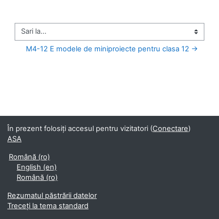
Sari la...
M4-12 E modele de miniproiecte pentru clasa 12 →
În prezent folosiți accesul pentru vizitatori (
Conectare
)
ASA
Română ‎(ro)‎
English ‎(en)‎
Română ‎(ro)‎
Rezumatul păstrării datelor
Treceți la tema standard